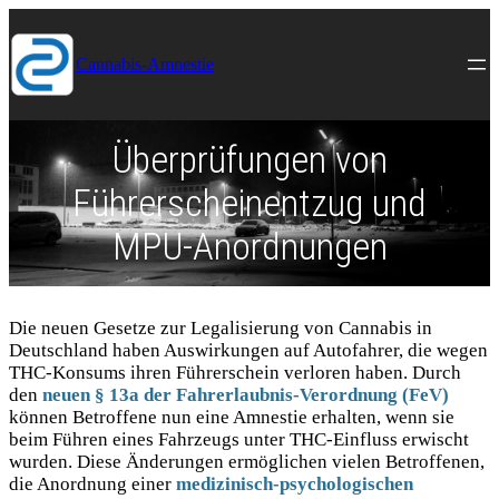
Direkt
zum
Inhalt
Cannabis-Amnestie
wechseln
Überprüfungen von
Führerscheinentzug und
MPU-Anordnungen
Die neuen Gesetze zur Legalisierung von Cannabis in
Deutschland haben Auswirkungen auf Autofahrer, die wegen
THC-Konsums ihren Führerschein verloren haben. Durch
den
neuen § 13a der Fahrerlaubnis-Verordnung (FeV)
können Betroffene nun eine Amnestie erhalten, wenn sie
beim Führen eines Fahrzeugs unter THC-Einfluss erwischt
wurden. Diese Änderungen ermöglichen vielen Betroffenen,
die Anordnung einer
medizinisch-psychologischen