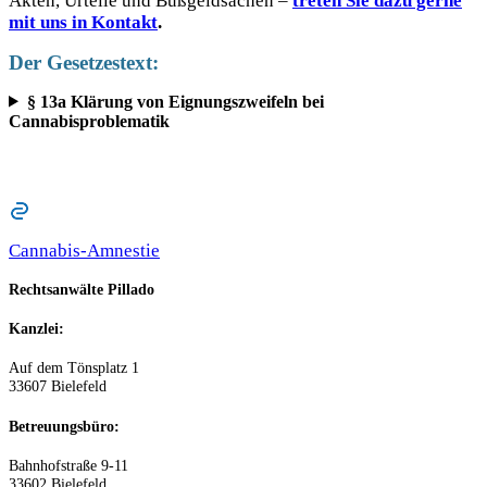
Akten, Urteile und Bußgeldsachen –
treten Sie dazu gerne
mit uns in Kontakt
.
Der Gesetzestext:
§ 13a Klärung von Eignungszweifeln bei
Cannabisproblematik
Cannabis-Amnestie
Rechtsanwälte Pillado
Kanzlei:
Auf dem Tönsplatz 1
33607 Bielefeld
Betreuungsbüro:
Bahnhofstraße 9-11
33602 Bielefeld