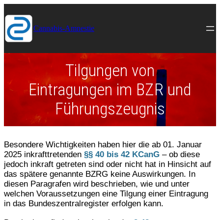
Direkt
zum
Inhalt
Cannabis-Amnestie
wechseln
Tilgungen von
Eintragungen im BZR und
Führungszeugnis
Besondere Wichtigkeiten haben hier die ab 01. Januar
2025 inkrafttretenden
§§ 40 bis 42 KCanG
– ob diese
jedoch inkraft getreten sind oder nicht hat in Hinsicht auf
das spätere genannte BZRG keine Auswirkungen. In
diesen Paragrafen wird beschrieben, wie und unter
welchen Voraussetzungen eine Tilgung einer Eintragung
in das Bundeszentralregister erfolgen kann.